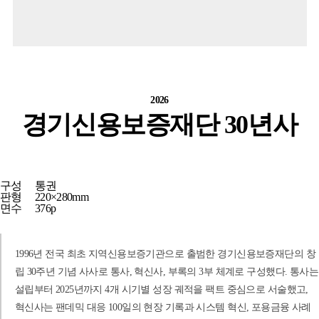
2026
경기신용보증재단 30년사
구성
통권
판형
220×280mm
면수
376p
1996년 전국 최초 지역신용보증기관으로 출범한 경기신용보증재단의 창
립 30주년 기념 사사로 통사, 혁신사, 부록의 3부 체계로 구성했다. 통사는
설립부터 2025년까지 4개 시기별 성장 궤적을 팩트 중심으로 서술했고,
혁신사는 팬데믹 대응 100일의 현장 기록과 시스템 혁신, 포용금융 사례