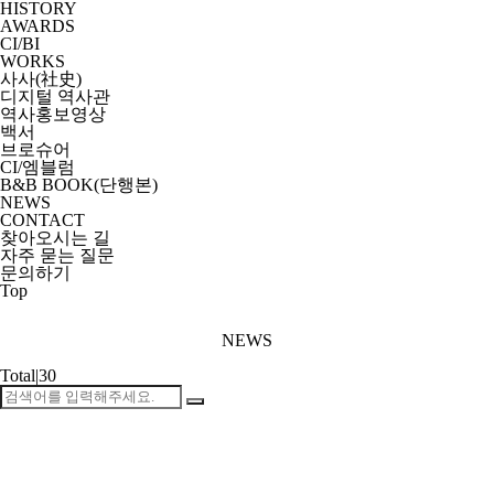
HISTORY
AWARDS
CI/BI
WORKS
사사(社史)
디지털 역사관
역사홍보영상
백서
브로슈어
CI/엠블럼
B&B BOOK(단행본)
NEWS
CONTACT
찾아오시는 길
자주 묻는 질문
문의하기
Top
NEWS
Total
|
30