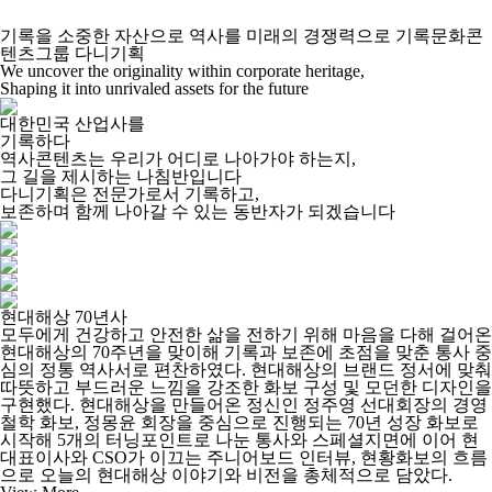
기록을 소중한 자산으로
역사를 미래의 경쟁력으로
기록문화콘
텐츠그룹 다니기획
We uncover the originality within corporate heritage,
Shaping it into unrivaled assets for the future
대한민국 산업사를
기록하다
역사콘텐츠는 우리가 어디로 나아가야 하는지,
그 길을 제시하는 나침반입니다
다니기획은 전문가로서 기록하고,
보존하며 함께 나아갈 수 있는 동반자가 되겠습니다
현대해상 70년사
모두에게 건강하고 안전한 삶을 전하기 위해 마음을 다해 걸어온
현대해상의 70주년을 맞이해 기록과 보존에 초점을 맞춘 통사 중
심의 정통 역사서로 편찬하였다. 현대해상의 브랜드 정서에 맞춰
따뜻하고 부드러운 느낌을 강조한 화보 구성 및 모던한 디자인을
구현했다. 현대해상을 만들어온 정신인 정주영 선대회장의 경영
철학 화보, 정몽윤 회장을 중심으로 진행되는 70년 성장 화보로
시작해 5개의 터닝포인트로 나눈 통사와 스페셜지면에 이어 현
대표이사와 CSO가 이끄는 주니어보드 인터뷰, 현황화보의 흐름
으로 오늘의 현대해상 이야기와 비전을 총체적으로 담았다.