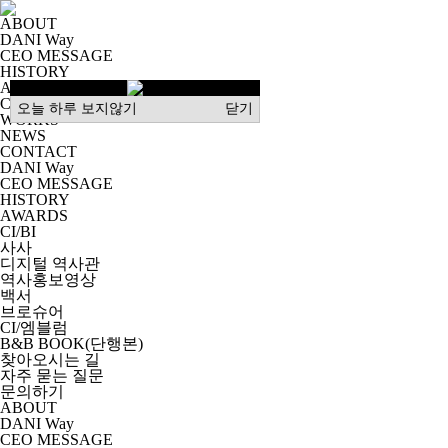
ABOUT
DANI Way
CEO MESSAGE
HISTORY
AWARDS
CI/BI
오늘 하루 보지않기
오늘 하루 보지않기
닫기
닫기
WORKS
NEWS
CONTACT
DANI Way
CEO MESSAGE
HISTORY
AWARDS
CI/BI
사사
디지털 역사관
역사홍보영상
백서
브로슈어
CI/엠블럼
B&B BOOK(단행본)
찾아오시는 길
자주 묻는 질문
문의하기
ABOUT
DANI Way
CEO MESSAGE