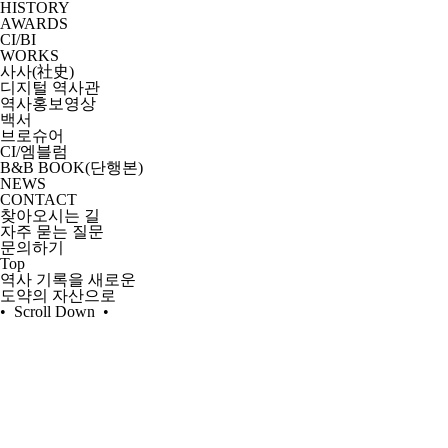
HISTORY
AWARDS
CI/BI
WORKS
사사(社史)
디지털 역사관
역사홍보영상
백서
브로슈어
CI/엠블럼
B&B BOOK(단행본)
NEWS
CONTACT
찾아오시는 길
자주 묻는 질문
문의하기
Top
역사
기록
을 새로운
도약의
자산
으로
• Scroll Down •