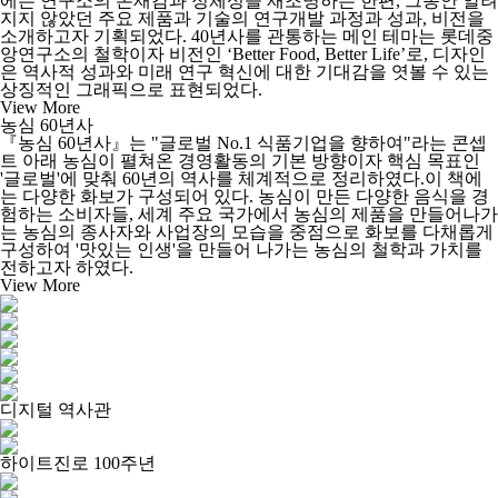
에는 연구소의 존재감과 정체성을 재조명하는 한편, 그동안 알려
지지 않았던 주요 제품과 기술의 연구개발 과정과 성과, 비전을
소개하고자 기획되었다. 40년사를 관통하는 메인 테마는 롯데중
앙연구소의 철학이자 비전인 ‘Better Food, Better Life’로, 디자인
은 역사적 성과와 미래 연구 혁신에 대한 기대감을 엿볼 수 있는
상징적인 그래픽으로 표현되었다.
View More
농심 60년사
『농심 60년사』는 "글로벌 No.1 식품기업을 향하여"라는 콘셉
트 아래 농심이 펼쳐온 경영활동의 기본 방향이자 핵심 목표인
'글로벌'에 맞춰 60년의 역사를 체계적으로 정리하였다.이 책에
는 다양한 화보가 구성되어 있다. 농심이 만든 다양한 음식을 경
험하는 소비자들, 세계 주요 국가에서 농심의 제품을 만들어나가
는 농심의 종사자와 사업장의 모습을 중점으로 화보를 다채롭게
구성하여 '맛있는 인생'을 만들어 나가는 농심의 철학과 가치를
전하고자 하였다.
View More
디지털 역사관
하이트진로 100주년