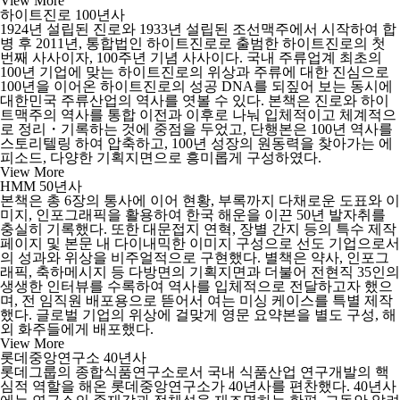
View More
하이트진로 100년사
1924년 설립된 진로와 1933년 설립된 조선맥주에서 시작하여 합
병 후 2011년, 통합법인 하이트진로로 출범한 하이트진로의 첫
번째 사사이자, 100주년 기념 사사이다. 국내 주류업계 최초의
100년 기업에 맞는 하이트진로의 위상과 주류에 대한 진심으로
100년을 이어온 하이트진로의 성공 DNA를 되짚어 보는 동시에
대한민국 주류산업의 역사를 엿볼 수 있다. 본책은 진로와 하이
트맥주의 역사를 통합 이전과 이후로 나눠 입체적이고 체계적으
로 정리・기록하는 것에 중점을 두었고, 단행본은 100년 역사를
스토리텔링 하여 압축하고, 100년 성장의 원동력을 찾아가는 에
피소드, 다양한 기획지면으로 흥미롭게 구성하였다.
View More
HMM 50년사
본책은 총 6장의 통사에 이어 현황, 부록까지 다채로운 도표와 이
미지, 인포그래픽을 활용하여 한국 해운을 이끈 50년 발자취를
충실히 기록했다. 또한 대문접지 연혁, 장별 간지 등의 특수 제작
페이지 및 본문 내 다이내믹한 이미지 구성으로 선도 기업으로서
의 성과와 위상을 비주얼적으로 구현했다. 별책은 약사, 인포그
래픽, 축하메시지 등 다방면의 기획지면과 더불어 전현직 35인의
생생한 인터뷰를 수록하여 역사를 입체적으로 전달하고자 했으
며, 전 임직원 배포용으로 뜯어서 여는 미싱 케이스를 특별 제작
했다. 글로벌 기업의 위상에 걸맞게 영문 요약본을 별도 구성, 해
외 화주들에게 배포했다.
View More
롯데중앙연구소 40년사
롯데그룹의 종합식품연구소로서 국내 식품산업 연구개발의 핵
심적 역할을 해온 롯데중앙연구소가 40년사를 편찬했다. 40년사