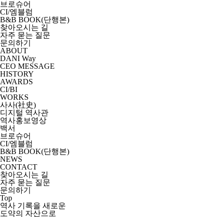
브로슈어
CI/엠블럼
B&B BOOK(단행본)
찾아오시는 길
자주 묻는 질문
문의하기
ABOUT
DANI Way
CEO MESSAGE
HISTORY
AWARDS
CI/BI
WORKS
사사(社史)
디지털 역사관
역사홍보영상
백서
브로슈어
CI/엠블럼
B&B BOOK(단행본)
NEWS
CONTACT
찾아오시는 길
자주 묻는 질문
문의하기
Top
역사
기록
을 새로운
도약의
자산
으로