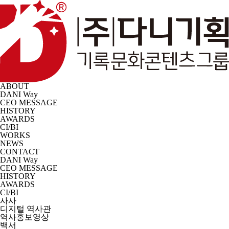
ABOUT
DANI Way
CEO MESSAGE
HISTORY
AWARDS
CI/BI
WORKS
NEWS
CONTACT
DANI Way
CEO MESSAGE
HISTORY
AWARDS
CI/BI
사사
디지털 역사관
역사홍보영상
백서